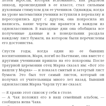
эпизод, происшедший в ее классе, стал сильным
духовным стимулом для ее учеников. Однажды, когда
на уроке математики ученики вступили в перепалку и
перессорились друг с другом, она попросила их
написать, какие черты им нравятся в каждом из
одноклассников. В выходные дни она обобщила все
полученные данные и в понедельник раздала
каждому лист бумаги, на котором были перечислены
его достоинства.
Спустя годы, когда один из ее бывших
воспитанников, Марк, погиб во Вьетнаме, она вместе с
другими учениками пришла на его похороны. После
траурной церемонии отец Марка сказал им: «Вот это
нашли у Марка» — и показал смятый и затертый лист
бумаги. Это был тот самый листок, который он
получил от учительницы много лет назад. Бывший
одноклассник Марка Чарли тут же сказал:
— Я храню этот список у себя в столе.
— А Чак положил его в наш семейный альбом, —
сообщила жена Чака.