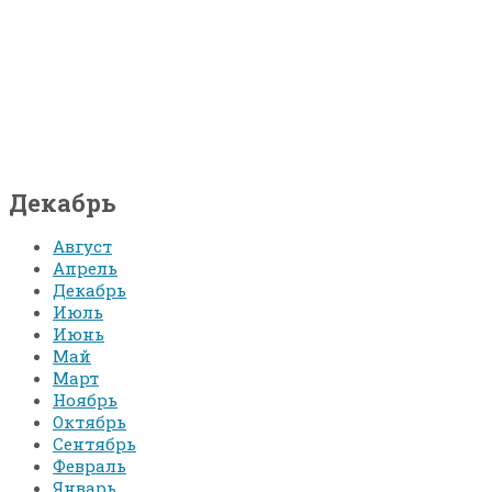
Главная
Все видео
Блог
О нас
Контакты
Декабрь
Август
Апрель
Декабрь
Июль
Июнь
Май
Март
Ноябрь
Октябрь
Сентябрь
Февраль
Январь